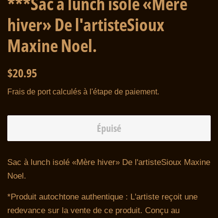
***Sac à lunch isolé «Mère
hiver» De l'artisteSioux
Maxine Noel.
Prix
Prix
$20.95
régulier
réduit
Frais de port
calculés à l'étape de paiement.
Épuisé
Sac à lunch isolé «Mère hiver» De l'artiste
Sioux Maxine
Noel.
*Produit autochtone authentique : L'artiste reçoit une
redevance sur la vente de ce produit.
Conçu au